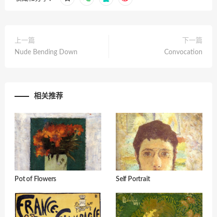
上一篇
下一篇
Nude Bending Down
Convocation
相关推荐
Pot of Flowers
Self Portrait