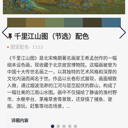
千里江山图（节选）配色
国宝配色 · 1113
《千里江山图》是北宋晚期著名画家王希孟创作的一幅
绢本设色画，现收藏于北京故宫博物院。这幅画被誉为
中国十大传世名画之一，以其独特的艺术风格和深厚的
文化内涵而闻名于世。作品以长卷形式展现，画面细致
入微，通过烟波浩渺的江河与层峦起伏的群山，构成了
一幅壮美的江南山水图。画中不仅描绘了静谧的渔村野
市、水榭亭台、茅庵草舍等景致，还穿插了捕鱼、驶
船、游玩、赶集等动态场景，...
详细内容