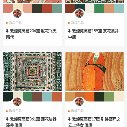
敦煌色系
敦煌色系
敦煌莫高窟204窟 献花飞天
敦煌莫高窟159窟 茶花藻井
隋代
中唐
敦煌色系
敦煌色系
敦煌莫高窟361窟 莲花法器
敦煌莫高窟17窟 引路菩萨之
藻井 晚唐
云上侍女 晚唐