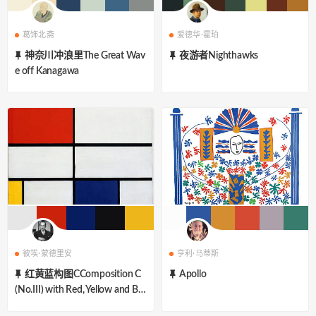
葛饰北斋
爱德华·霍珀
神奈川冲浪里The Great Wav
夜游者Nighthawks
e off Kanagawa
彼埃·蒙德里安
亨利·马蒂斯
红黄蓝构图CComposition C
Apollo
(No.III) with Red, Yellow and Blu
e