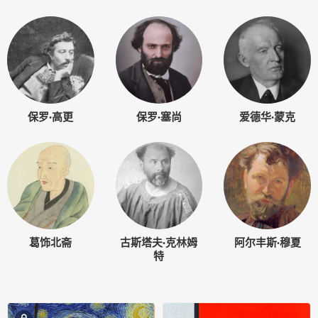
保罗·高更
保罗·塞尚
爱德华·蒙克
葛饰北斋
古斯塔夫·克林姆
阿尔丰斯·穆夏
特