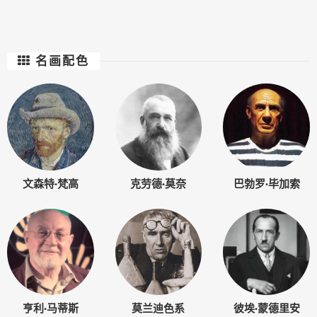
名画配色
文森特·梵高
克劳德·莫奈
巴勃罗·毕加索
亨利·马蒂斯
莫兰迪色系
彼埃·蒙德里安