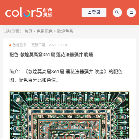
登录
当前位置：
首页
>
色系配色
>
敦煌色系
敦煌色系
更新日期：2023-10-18
配色-敦煌莫高窟361窟 莲花法器藻井 晚唐
简介：《敦煌莫高窟361窟 莲花法器藻井 晚唐》的配色
图，配色百分比和色值。