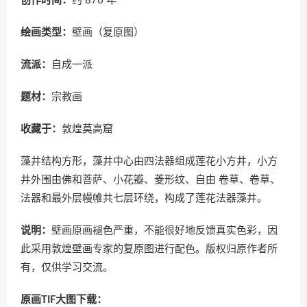
创作时间：
约 876 年
绘画类型：
壁画（复原图）
流派：
自成一派
题材：
宗教画
收藏于：
敦煌莫高窟
藻井结构方形，藻井中心由四法器组成莲花小方井，小方
井外围由佛和菩萨、小花瓣、菱形纹、自由 卷草、卷草、
法器和最外层幔帷共七层环绕，构成了莲花法器藻井。
说明：
壁画原画褪色严重，不能很好地反馈真实色彩，因
此采用敦煌壁画专家的复原图进行配色。版权归原作者所
有，仅供学习交流。
原画TIF大图下载：