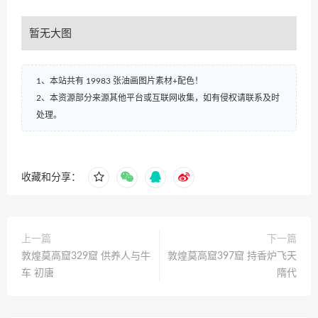
暂无大图
1、本站共有 19983 张油画图片素材+配色！
2、本资源部分来源其他平台或互联网收集，如有侵权请联系及时
处理。
收藏和分享：
上一篇
下一篇
敦煌莫高窟329窟 供养人与牛
敦煌莫高窟397窟 持香炉飞天
车 初唐
隋代