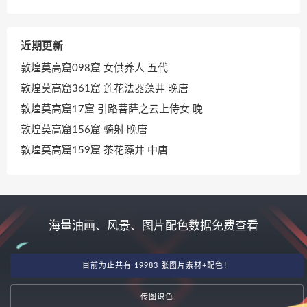
近期更新
敦煌莫高窟098窟 女供养人 五代
敦煌莫高窟361窟 莲花法器藻井 晚唐
敦煌莫高窟17窟 引路菩萨之云上侍女 晚
敦煌莫高窟156窟 骑射 晚唐
敦煌莫高窟159窟 茶花藻井 中唐
海量油画、风景、图片配色数据免费查看
目前为止共有 19983 张图片素材+配色！
传图识色