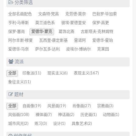
分类筛选
全部名画配色
文森特·梵高
克劳德·莫奈
巴勃罗·毕加索
亨利·马蒂斯
莫兰迪色系
彼埃·蒙德里安
保罗·高更
保罗·塞尚
爱德华·蒙克
葛饰北斋
古斯塔夫·克林姆特
阿尔丰斯·穆夏
瓦西里·康定斯基
雷诺阿
爱德华·霍珀
爱德华·马奈
萨尔瓦多·达利
皮埃尔·博纳尔
克莱因
流派
全部
印象派(11)
现实主义(6)
表现主义(167)
象征主义(11)
题材
全部
自画像(19)
风景画(19)
肖像画(27)
宗教画(3)
风俗画(108)
裸体画(7)
神话画(2)
历史画(1)
动物画(1)
城市风光(2)
练习(3)
设计(1)
具象艺术(2)