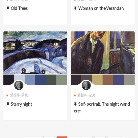
Old Trees
Woman on the Verandah
爱德华·蒙克
爱德华·蒙克
Starry night
Self-portrait. The night wand
erer