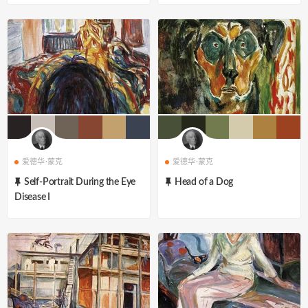
爱德华·蒙克
爱德华·蒙克
Self-Portrait During the Eye
Head of a Dog
Disease I