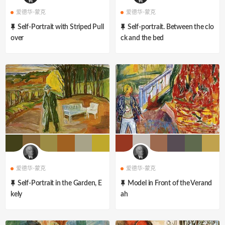
爱德华·蒙克
爱德华·蒙克
Self-Portrait with Striped Pull
Self-portrait. Between the clo
over
ck and the bed
爱德华·蒙克
爱德华·蒙克
Self-Portrait in the Garden, E
Model in Front of the Verand
kely
ah