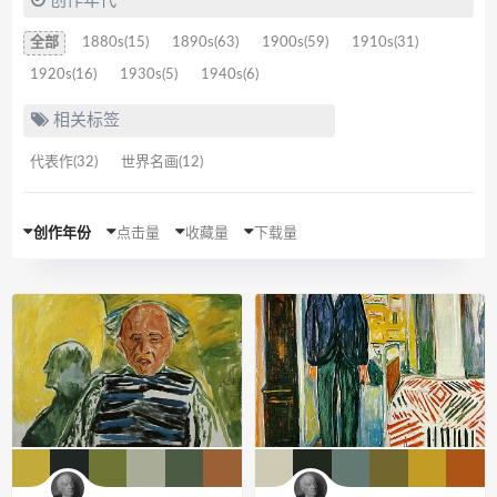
创作年代
全部
1880s(15)
1890s(63)
1900s(59)
1910s(31)
1920s(16)
1930s(5)
1940s(6)
相关标签
代表作(32)
世界名画(12)
创作年份
点击量
收藏量
下载量