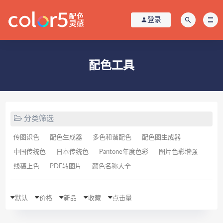
登录
配色工具
分类筛选
传图识色
配色生成器
多色和谐配色
配色图生成器
中国传统色
日本传统色
Pantone年度色彩
图片色彩增强
线稿上色
PDF转图片
颜色名称大全
默认
价格
新品
收藏
点击量