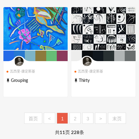
瓦西里·康定斯基
瓦西里·康定斯基
Grouping
Thirty
首页
<
1
2
3
>
末页
共
11
页
228
条