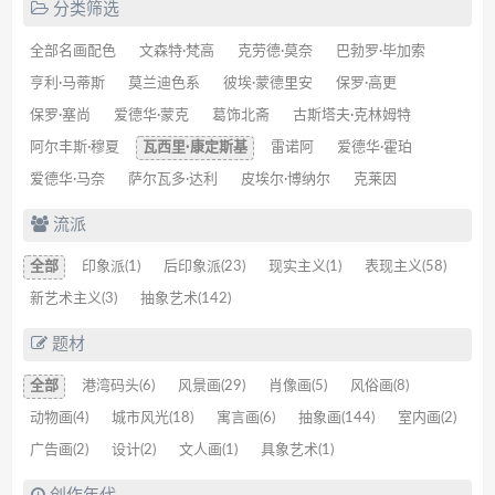
分类筛选
全部名画配色
文森特·梵高
克劳德·莫奈
巴勃罗·毕加索
亨利·马蒂斯
莫兰迪色系
彼埃·蒙德里安
保罗·高更
保罗·塞尚
爱德华·蒙克
葛饰北斋
古斯塔夫·克林姆特
阿尔丰斯·穆夏
瓦西里·康定斯基
雷诺阿
爱德华·霍珀
爱德华·马奈
萨尔瓦多·达利
皮埃尔·博纳尔
克莱因
流派
全部
印象派(1)
后印象派(23)
现实主义(1)
表现主义(58)
新艺术主义(3)
抽象艺术(142)
题材
全部
港湾码头(6)
风景画(29)
肖像画(5)
风俗画(8)
动物画(4)
城市风光(18)
寓言画(6)
抽象画(144)
室内画(2)
广告画(2)
设计(2)
文人画(1)
具象艺术(1)