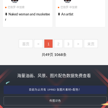
巴勃罗·毕加索
巴勃罗·毕加索
Naked woman and musketee
An artist
r
首页
<
1
2
3
>
末页
共
49
页
1068
条
海量油画、风景、图片配色数据免费查看
目前为止共有 19983 张图片素材+配色！
传图识色