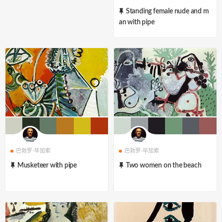
Standing female nude and m
an with pipe
巴勃罗·毕加索
巴勃罗·毕加索
Musketeer with pipe
Two women on the beach