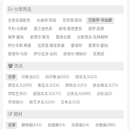
分类筛选
全部名画配色
文森特·梵高
克劳德·莫奈
巴勃罗·毕加索
亨利·马蒂斯
莫兰迪色系
彼埃·蒙德里安
保罗·高更
保罗·塞尚
爱德华·蒙克
葛饰北斋
古斯塔夫·克林姆特
阿尔丰斯·穆夏
瓦西里·康定斯基
雷诺阿
爱德华·霍珀
爱德华·马奈
萨尔瓦多·达利
皮埃尔·博纳尔
克莱因
流派
全部
印象派(22)
后印象派(102)
现实主义(23)
表现主义(200)
象征主义(16)
原始主义(53)
新古典主义(75)
学院艺术(1)
超现实主义(272)
立体主义(300)
点彩派(2)
浮世绘(1)
新艺术主义(16)
日本主义(3)
题材
全部
静物画(143)
自画像(14)
风景画(14)
肖像画(380)