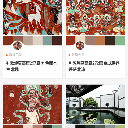
敦煌色系
敦煌色系
敦煌莫高窟257窟 九色鹿本
敦煌莫高窟272窟 坐式供养
生 北魏
菩萨 北凉