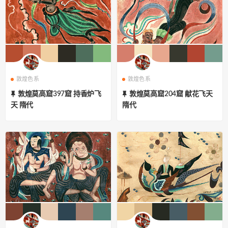
敦煌色系
敦煌色系
敦煌莫高窟397窟 持香炉飞
敦煌莫高窟204窟 献花飞天
天 隋代
隋代