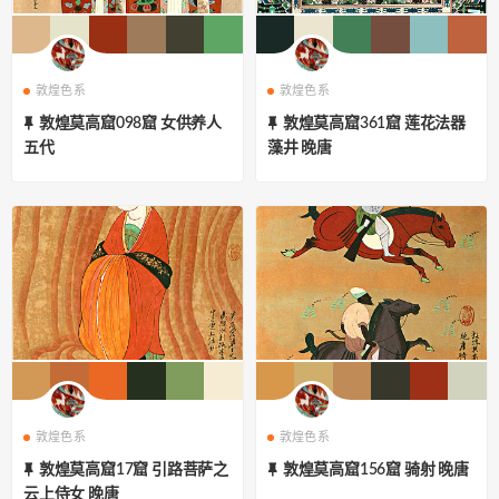
敦煌色系
敦煌色系
敦煌莫高窟098窟 女供养人
敦煌莫高窟361窟 莲花法器
五代
藻井 晚唐
敦煌色系
敦煌色系
敦煌莫高窟17窟 引路菩萨之
敦煌莫高窟156窟 骑射 晚唐
云上侍女 晚唐