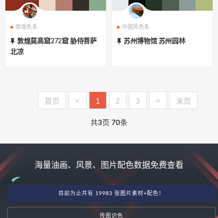
敦煌色系
中国风色系
敦煌莫高窟272窟 胁侍菩萨
苏州博物馆 苏州园林
北凉
首页
<
1
2
3
>
末页
共
3
页
70
条
海量油画、风景、图片配色数据免费查看
目前为止共有 19983 张图片素材+配色！
传图识色