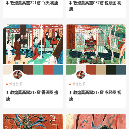
敦煌莫高窟321窟 飞天 初唐
敦煌莫高窟057窟 说法图 初
唐
敦煌色系
敦煌色系
敦煌莫高窟217窟 得医图 盛
敦煌莫高窟217窟 咏经图 初
唐
唐