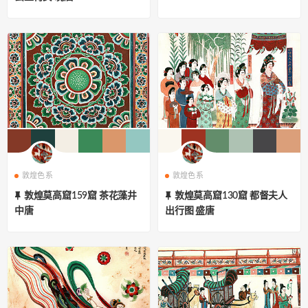
敦煌色系
敦煌色系
敦煌莫高窟159窟 茶花藻井
敦煌莫高窟130窟 都督夫人
中唐
出行图 盛唐