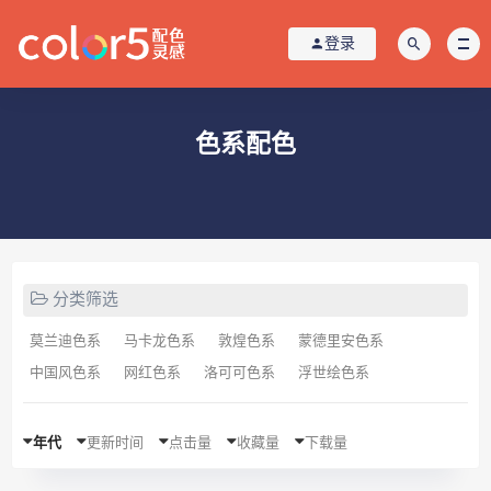
登录
色系配色
分类筛选
莫兰迪色系
马卡龙色系
敦煌色系
蒙德里安色系
中国风色系
网红色系
洛可可色系
浮世绘色系
年代
更新时间
点击量
收藏量
下载量