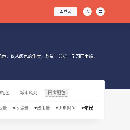
登录
配色，仅从颜色的角度，欣赏、分析、学习国宝级、
物配色
城市风光
国宝配色
载量
收藏量
点击量
更新时间
年代