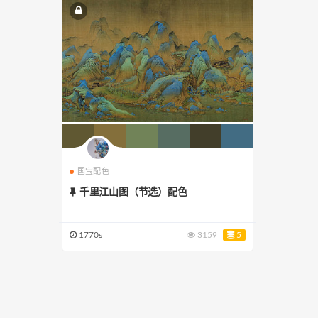
国宝配色
千里江山图（节选）配色
1770s
3159
5