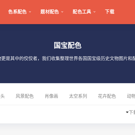
色系配色
题材配色
配色工具
下载
国宝配色
物更是其中的佼佼者，我们收集整理世界各国国宝级历史文物图片和
码头
风景配色
肖像画
太空系列
花卉配色
动
下