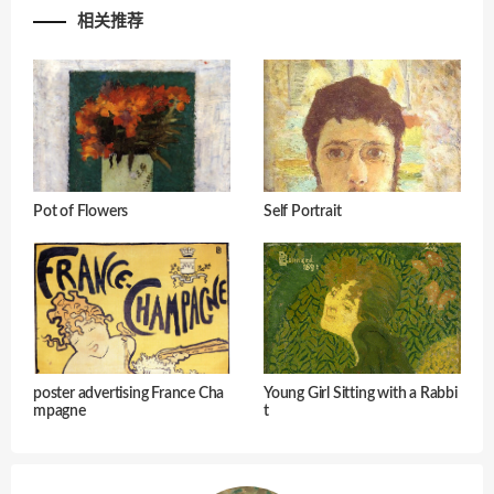
相关推荐
Pot of Flowers
Self Portrait
poster advertising France Cha
Young Girl Sitting with a Rabbi
mpagne
t