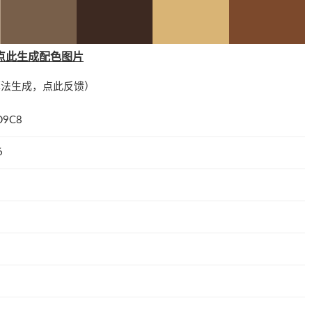
点此生成配色图片
算法生成，
点此反馈
）
D9C8
6