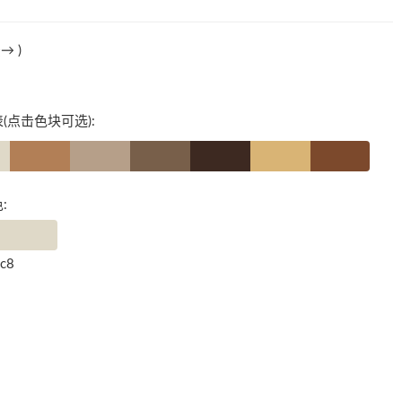
法→
)
(点击色块可选):
:
9c8