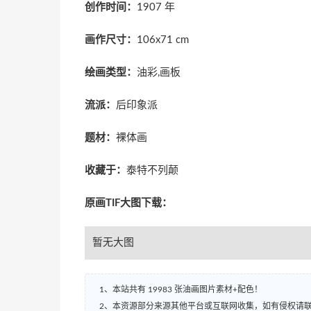
创作时间：
1907 年
画作尺寸：
106x71 cm
绘画类型：
油彩,画板
流派：
后印象派
题材：
裸体画
收藏于：
泰特不列颠
原画TIF大图下载：
暂无大图
1、本站共有 19983 张油画图片素材+配色！
2、本资源部分来源其他平台或互联网收集，如有侵权请