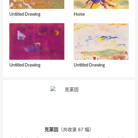
Untitled Drawing
Horse
Untitled Drawing
Untitled Drawing
克莱因
（共收录 87 幅）