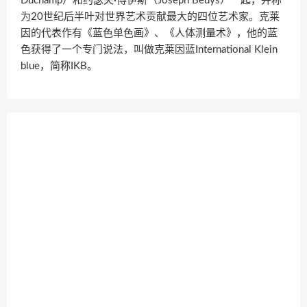
Duchamp）和约瑟夫·博伊斯（Joseph Beuys）一起，并称
为20世纪后半叶对世界艺术贡献最大的四位艺术家。克莱
因的代表作有《蓝色单色画》、《人体测量术》，他的蓝
色获得了一个专门说法，叫做克莱因蓝International Klein
blue，简称IKB。