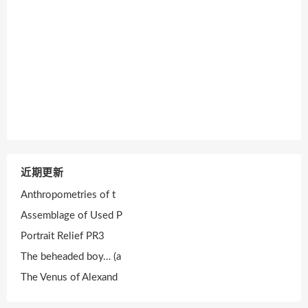
近期更新
Anthropometries of t
Assemblage of Used P
Portrait Relief PR3
The beheaded boy… (a
The Venus of Alexand