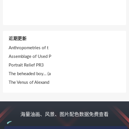
近期更新
Anthropometries of t
Assemblage of Used P
Portrait Relief PR3
The beheaded boy… (a
The Venus of Alexand
海量油画、风景、图片配色数据免费查看