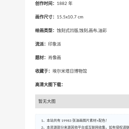
创作时间：
1882 年
画作尺寸：
15.5x10.7 cm
绘画类型：
蚀刻式凹版,蚀刻,画布,油彩
流派：
印象派
题材：
肖像画
收藏于：
埃尔米塔日博物馆
高清大图下载：
暂无大图
1、本站共有 19983 张油画图片素材+配色！
2、本资源部分来源其他平台或互联网收集，如有侵权请