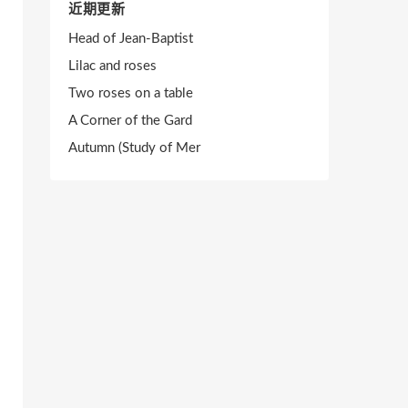
近期更新
Head of Jean-Baptist
Lilac and roses
Two roses on a table
A Corner of the Gard
Autumn (Study of Mer