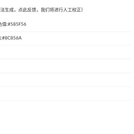
算法生成，
点此反馈
，我们将进行人工校正）
值:#585F56
#8C856A