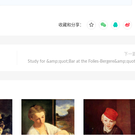
收藏和分享：
下一
Study for &amp;quot;Bar at the Folies-Bergere&amp;quot