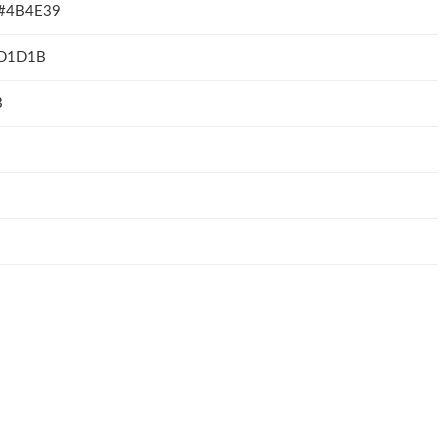
4B4E39
D1D1B
B