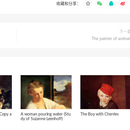
收藏和分享：
下一
The painter of animal
(Copy a
A woman pouring water (Stu
The Boy with Cherries
dy of Suzanne Leenhoff)