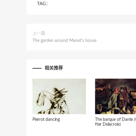
TAG：
上一篇
The garden around Manet's house
相关推荐
Pierrot dancing
The barque of Dante 
fter Delacroix)