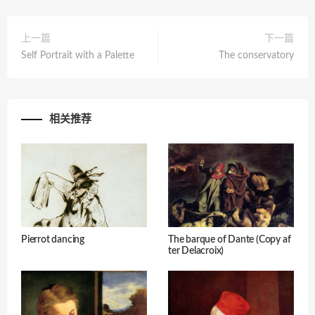
上一篇
下一篇
Self Portrait with a Palette
The conservatory
相关推荐
Pierrot dancing
The barque of Dante (Copy af
ter Delacroix)