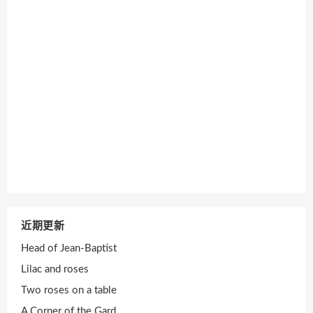
近期更新
Head of Jean-Baptist
Lilac and roses
Two roses on a table
A Corner of the Gard