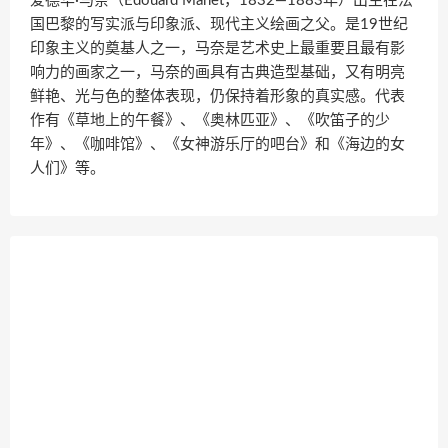
爱德华·马奈（Édouard Manet，1832—1883年）出生在法
国巴黎的写实派与印象派、现代主义绘画之父。是19世纪
印象主义的奠基人之一，马奈是艺术史上最重要且最有影
响力的画家之一，马奈的画具有古典造型基础，又有明亮
鲜艳、光与色的整体表现，仍保持着形象的真实感。代表
作有《草地上的午餐》、《奥林匹亚》、《吹笛子的少
年》、《咖啡馆》、《女神游乐厅的吧台》和《海边的女
人们》等。