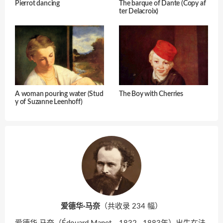
Pierrot dancing
The barque of Dante (Copy af
ter Delacroix)
A woman pouring water (Stud
The Boy with Cherries
y of Suzanne Leenhoff)
爱德华·马奈
（共收录 234 幅）