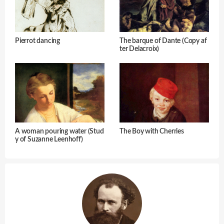
Pierrot dancing
The barque of Dante (Copy af
ter Delacroix)
A woman pouring water (Stud
The Boy with Cherries
y of Suzanne Leenhoff)