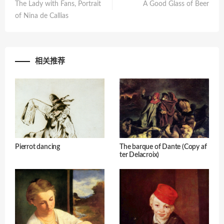
The Lady with Fans, Portrait
A Good Glass of Beer
of Nina de Callias
相关推荐
Pierrot dancing
The barque of Dante (Copy af
ter Delacroix)