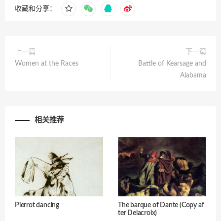
收藏和分享：
上一篇
下一篇
Women at the Races
Battle of Kearsage and
Alabama
相关推荐
Pierrot dancing
The barque of Dante (Copy af
ter Delacroix)