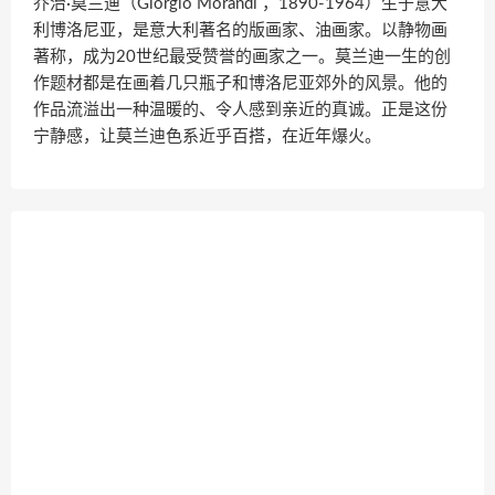
乔治·莫兰迪（Giorgio Morandi ，1890-1964）生于意大
利博洛尼亚，是意大利著名的版画家、油画家。以静物画
著称，成为20世纪最受赞誉的画家之一。莫兰迪一生的创
作题材都是在画着几只瓶子和博洛尼亚郊外的风景。他的
作品流溢出一种温暖的、令人感到亲近的真诚。正是这份
宁静感，让莫兰迪色系近乎百搭，在近年爆火。