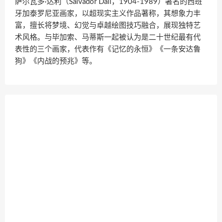
萨尔瓦多·达利（Salvador Dalí，1904-1989）著名的西班
牙加泰罗尼亚画家，以超现实主义作品著称，其想象力丰
富，擅长将梦境、幻觉与卓越绘图技巧融合，展现独特艺
术风格。与毕加索、马蒂斯一起被认为是二十世纪最有代
表性的三个画家，代表作有《记忆的永恒》《一条安达鲁
狗》《内战的预兆》等。