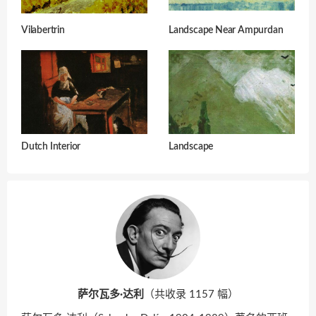
Vilabertrin
Landscape Near Ampurdan
Dutch Interior
Landscape
萨尔瓦多·达利
（共收录 1157 幅）