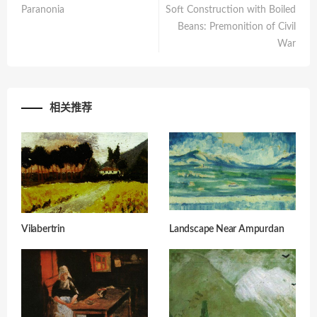
Paranonia
Soft Construction with Boiled
Beans: Premonition of Civil
War
相关推荐
Vilabertrin
Landscape Near Ampurdan