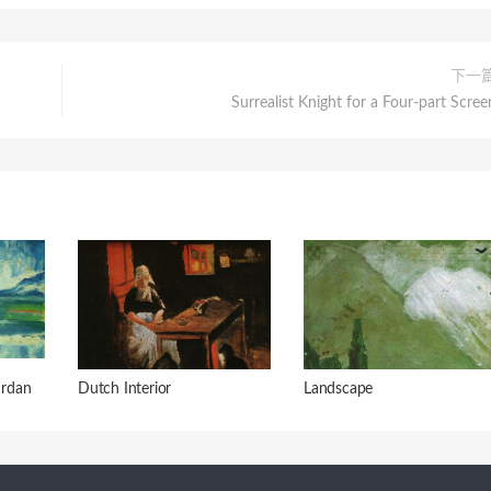
下一
Surrealist Knight for a Four-part Scree
rdan
Dutch Interior
Landscape