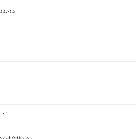
CC9C3
法→
)
(点击色块可选):