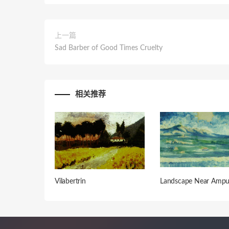
上一篇
Sad Barber of Good Times Cruelty
相关推荐
Vilabertrin
Landscape Near Ampu