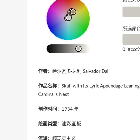
所选颜色
0: #ccc
作者：
萨尔瓦多·达利 Salvador Dali
作品名称：
Skull with its Lyric Appendage Leanin
Cardinal's Nest
创作时间：
1934 年
绘画类型：
油彩,画板
流派：
超现实主义