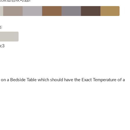
:
9c3
g on a Bedside Table which should have the Exact Temperature of a