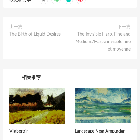
上一篇
下一篇
The Birth of Liquid Desires
The Invisible Harp, Fine and
Medium./Harpe invisible fine
et moyenne
相关推荐
Vilabertrin
Landscape Near Ampurdan