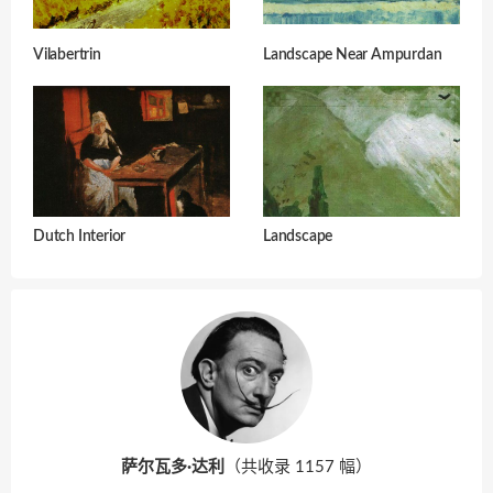
Vilabertrin
Landscape Near Ampurdan
Dutch Interior
Landscape
萨尔瓦多·达利
（共收录 1157 幅）