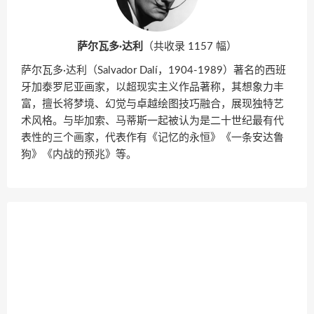
萨尔瓦多·达利
（共收录 1157 幅）
萨尔瓦多·达利（Salvador Dalí，1904-1989）著名的西班
牙加泰罗尼亚画家，以超现实主义作品著称，其想象力丰
富，擅长将梦境、幻觉与卓越绘图技巧融合，展现独特艺
术风格。与毕加索、马蒂斯一起被认为是二十世纪最有代
表性的三个画家，代表作有《记忆的永恒》《一条安达鲁
狗》《内战的预兆》等。