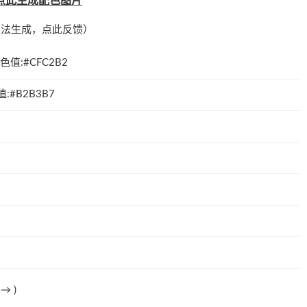
点此生成配色图片
算法生成，
点此反馈
）
色值:#CFC2B2
:#B2B3B7
法→
)