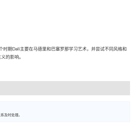
9年）：这个时期Dali主要在马德里和巴塞罗那学习艺术，并尝试不同风格和
主义的影响。
联系及时处理。