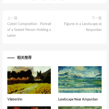
上一篇
下一篇
Cubist Composition - Portrait
Figures in a Landscape at
of a Seated Person Holding a
Ampurdan
Letter
相关推荐
Vilabertrin
Landscape Near Ampurdan