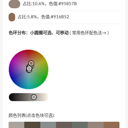
占比:10.6%，色值:#95857B
占比:5.8%，色值:#916B52
色环分布：小圆圈可选、可移动
(
常用色环配色法→
)
颜色列表(点击色块可选):