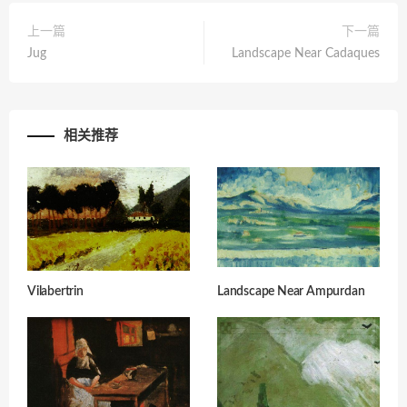
上一篇
下一篇
Jug
Landscape Near Cadaques
相关推荐
Vilabertrin
Landscape Near Ampurdan