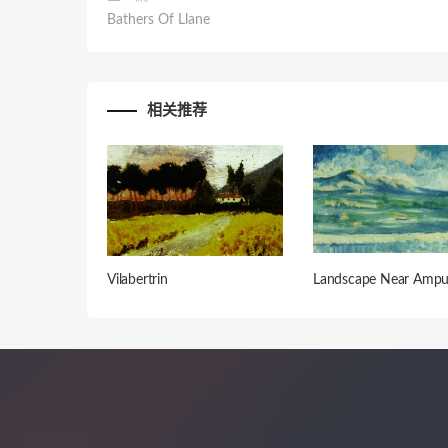
Bathers Of Llane
相关推荐
Vilabertrin
Landscape Near Ampu