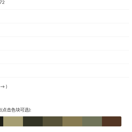
72
法→
)
(点击色块可选):