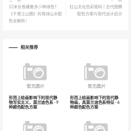
上一篇
下一篇
12米长卷藏着多少种绿色？
红山文化色彩密码 | 古代图腾
《千里江山图》的青绿山水配
配色方案与现代设计启示
色全解析！
相关推荐
形而上绘画影响下的现代静
形而上绘画影响下的现代静
物写实主义，莫兰迪色系 - 9
物画，具莫兰迪色系特征 - 6
种颜色配色方案
种颜色配色方案