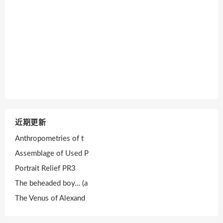
近期更新
Anthropometries of t
Assemblage of Used P
Portrait Relief PR3
The beheaded boy… (a
The Venus of Alexand