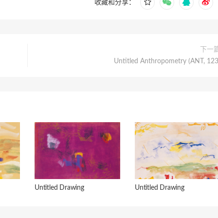
收藏和分享：
下一
Untitled Anthropometry (ANT, 123
Untitled Drawing
Untitled Drawing