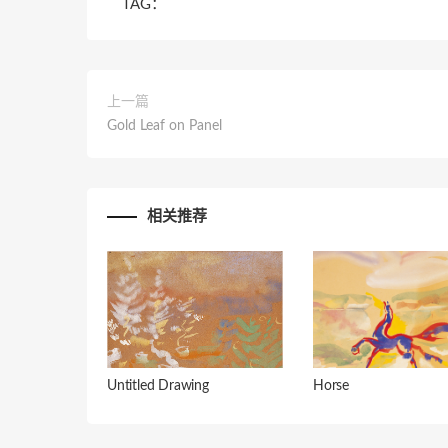
TAG：
上一篇
Gold Leaf on Panel
相关推荐
Untitled Drawing
Horse