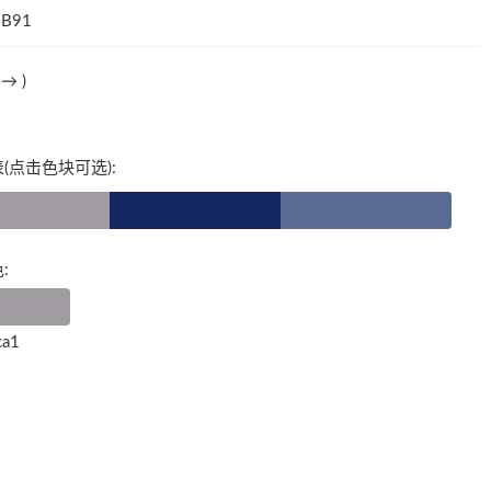
B91
法→
)
(点击色块可选):
:
ca1