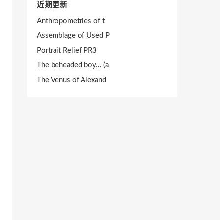
近期更新
Anthropometries of t
Assemblage of Used P
Portrait Relief PR3
The beheaded boy… (a
The Venus of Alexand