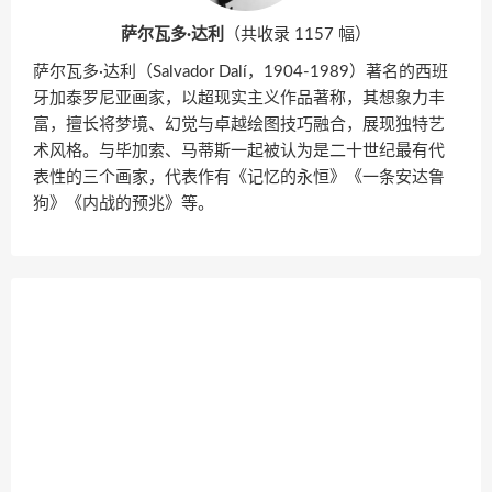
萨尔瓦多·达利
（共收录 1157 幅）
萨尔瓦多·达利（Salvador Dalí，1904-1989）著名的西班
牙加泰罗尼亚画家，以超现实主义作品著称，其想象力丰
富，擅长将梦境、幻觉与卓越绘图技巧融合，展现独特艺
术风格。与毕加索、马蒂斯一起被认为是二十世纪最有代
表性的三个画家，代表作有《记忆的永恒》《一条安达鲁
狗》《内战的预兆》等。