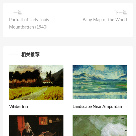
上一篇
下一篇
Portrait of Lady Louis
Baby Map of the World
Mountbatten (1940}
相关推荐
Vilabertrin
Landscape Near Ampurdan