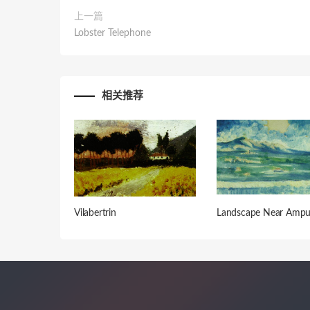
上一篇
Lobster Telephone
相关推荐
Vilabertrin
Landscape Near Ampu