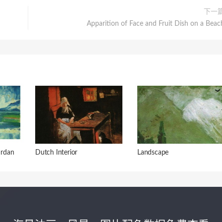
下一
Apparition of Face and Fruit Dish on a Beac
rdan
Dutch Interior
Landscape