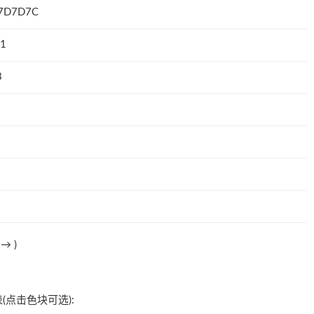
7D7D7C
1
8
法→
)
(点击色块可选):