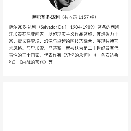
萨尔瓦多·达利
（共收录 1157 幅）
萨尔瓦多·达利（Salvador Dalí，1904-1989）著名的西班
牙加泰罗尼亚画家，以超现实主义作品著称，其想象力丰
富，擅长将梦境、幻觉与卓越绘图技巧融合，展现独特艺
术风格。与毕加索、马蒂斯一起被认为是二十世纪最有代
表性的三个画家，代表作有《记忆的永恒》《一条安达鲁
狗》《内战的预兆》等。