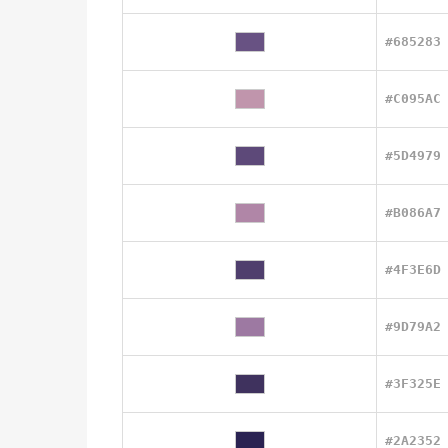
#685283
#C095AC
#5D4979
#B086A7
#4F3E6D
#9D79A2
#3F325E
#2A2352