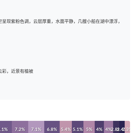
空呈现紫粉色调，云层厚重，水面平静，几艘小船在湖中漂浮，
云彩，近景有植被
8.1%
7.2%
7.1%
6.8%
5.4%
5.1%
5%
4%
4%
2.8%
2.4%
2.3%