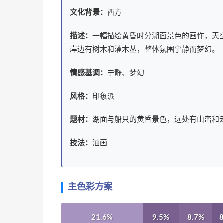
文化背景：
西方
描述：
一幅描绘黄昏时分湖面景色的画作，天
岸边有树木和灌木丛，整体氛围宁静而梦幻。
情感基调：
宁静、梦幻
风格：
印象派
题材：
湖面与船只的黄昏景色，远处有山峦和
技法：
油画
主色彩方案
21.6%
9.5%
8.7%