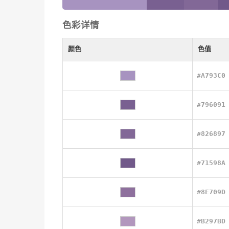
色彩详情
颜色
色值
#A793C0
#796091
#826897
#71598A
#8E709D
#B297BD