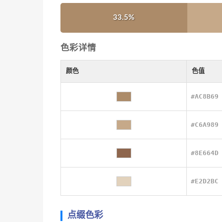
33.5%
色彩详情
颜色
色值
#AC8B69
#C6A989
#8E664D
#E2D2BC
点缀色彩