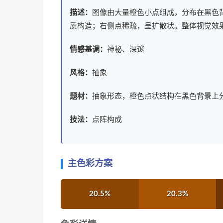
描述：
图像由大量橙色小点组成，分布在黑色
质构造；右侧点稀疏，呈扩散状。整体视觉效
情感基调：
神秘、深邃
风格：
抽象
题材：
抽象形态，橙色点状结构在黑色背景上
技法：
点阵构成
主色彩方案
20.5%
20.3%