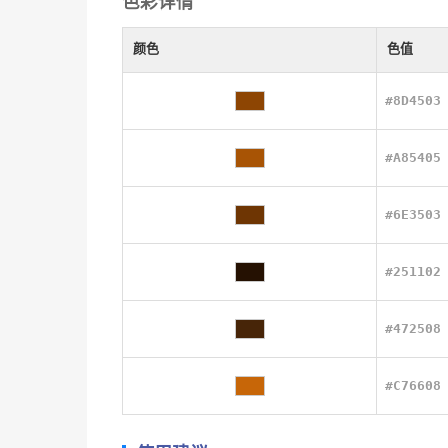
色彩详情
颜色
色值
#8D4503
#A85405
#6E3503
#251102
#472508
#C76608