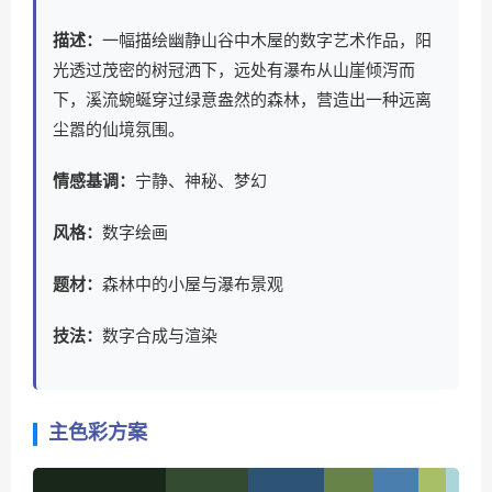
描述：
一幅描绘幽静山谷中木屋的数字艺术作品，阳
光透过茂密的树冠洒下，远处有瀑布从山崖倾泻而
下，溪流蜿蜒穿过绿意盎然的森林，营造出一种远离
尘嚣的仙境氛围。
情感基调：
宁静、神秘、梦幻
风格：
数字绘画
题材：
森林中的小屋与瀑布景观
技法：
数字合成与渲染
主色彩方案