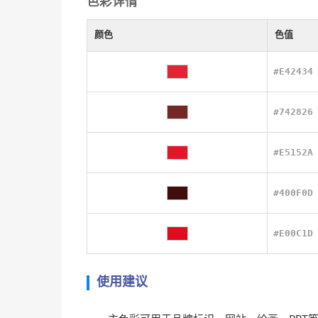
色彩详情
颜色
色值
#E42434
#742826
#E5152A
#400F0D
#E00C1D
使用建议