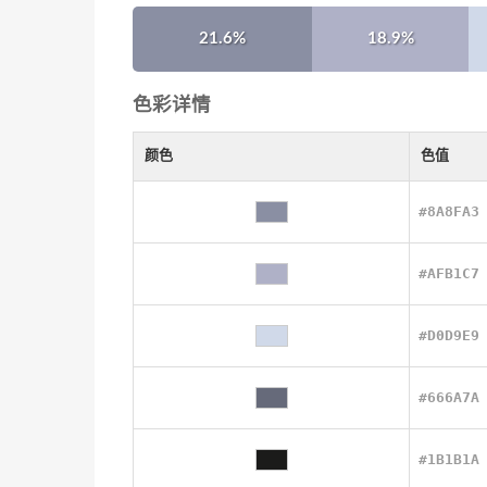
21.6%
18.9%
色彩详情
颜色
色值
#8A8FA3
#AFB1C7
#D0D9E9
#666A7A
#1B1B1A