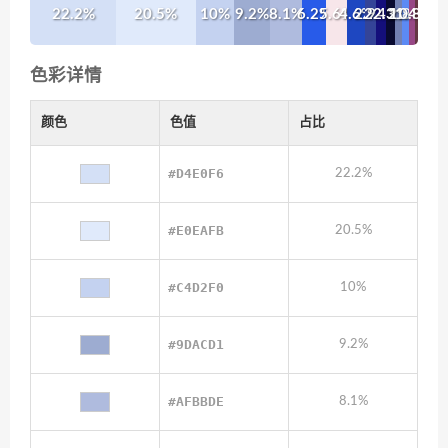
22.2%
20.5%
10%
9.2%
8.1%
6.2%
5.6%
4.6%
2.9%
2.4%
2.3%
2%
1.8%
1.4%
0.8%
色彩详情
颜色
色值
占比
#D4E0F6
22.2%
#E0EAFB
20.5%
#C4D2F0
10%
#9DACD1
9.2%
#AFBBDE
8.1%