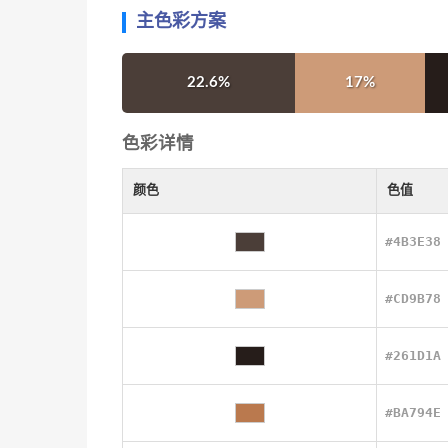
主色彩方案
22.6%
17%
色彩详情
颜色
色值
#4B3E38
#CD9B78
#261D1A
#BA794E