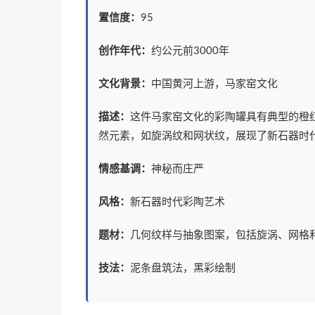
置信度：
95
创作年代：
约公元前3000年
文化背景：
中国黄河上游，马家窑文化
描述：
这件马家窑文化的彩陶罐具有典型的橙
然元素，如旋涡纹和网状纹，展现了新石器时
情感基调：
神秘而庄严
风格：
新石器时代彩陶艺术
题材：
几何纹样与抽象图案，包括旋涡、网格
技法：
泥条盘筑法，黑彩绘制