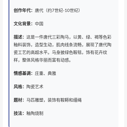
创作年代：
唐代（约7世纪-10世纪）
文化背景：
中国
描述：
这是一件唐代三彩陶马，以黄、绿、褐等色彩
釉料装饰，造型生动，肌肉线条流畅，展现了唐代陶
瓷工艺的高超水平。马身披绿色鞍毯，饰有花卉纹
样，整体风格华丽而富有动感。
情感基调：
庄重、典雅
风格：
陶瓷艺术
题材：
马匹雕塑，装饰有鞍鞯和缰绳
技法：
釉陶烧制