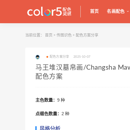
首页
名画配色
当前位置：
首页
>
传图识色
>
配色方案分享
配色方案分享
2025-10-07
马王堆汉墓帛画/Changsha Mawang
配色方案
主色数量：
9 种
点缀色数量：
2 种
风格分析