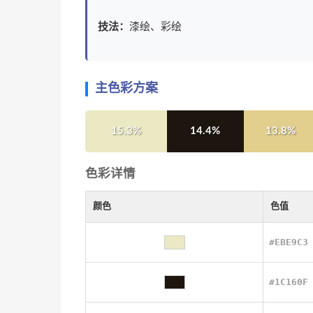
技法：
漆绘、彩绘
主色彩方案
15.3%
14.4%
13.8%
色彩详情
颜色
色值
#EBE9C3
#1C160F