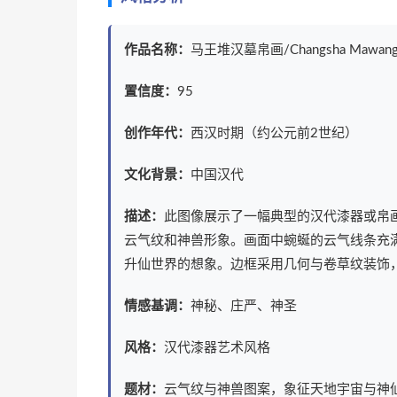
作品名称：
马王堆汉墓帛画/Changsha Mawangdui 
置信度：
95
创作年代：
西汉时期（约公元前2世纪）
文化背景：
中国汉代
描述：
此图像展示了一幅典型的汉代漆器或帛
云气纹和神兽形象。画面中蜿蜒的云气线条充
升仙世界的想象。边框采用几何与卷草纹装饰
情感基调：
神秘、庄严、神圣
风格：
汉代漆器艺术风格
题材：
云气纹与神兽图案，象征天地宇宙与神