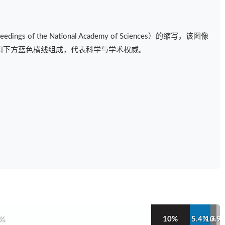
s of the National Academy of Sciences）的缩写，该图像
'和下方蓝色横线组成，代表科学与学术权威。
1%
10%
5.4%
1.6%
0.9