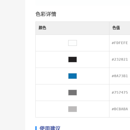
色彩详情
颜色
色值
#FDFEFE
#232021
#0A73B1
#757475
#BCBABA
使用建议